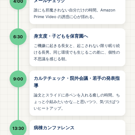
メールチェック
4:00
誰にも邪魔されない自分だけの時間。Amazon
Prime Video の誘惑に心が揺れる。
身支度・子どもを保育園へ
6:30
ご機嫌に起きる長女と、起こされない限り眠り続
ける長男。同じ環境でも生じるこの差に、個性の
不思議を感じる朝。
カルテチェック・院外会議・若手の発表指
9:00
導
論文とスライドに赤ペンを入れる癒しの時間。ち
ょっと小姑みたいかな…と思いつつ、気づけばつ
いヒートアップ。
病棟カンファレンス
13:30