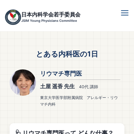
内
容
日本内科学会若手委員会
を
JSIM Young Physicians Committee
ス
キ
ッ
プ
とある内科医の1日
リウマチ専門医
土屋 遥香 先生
40代 講師
東京大学医学部附属病院 アレルギー・リウ
マチ内科
🩺 リウマチ専門医って どんな仕事？