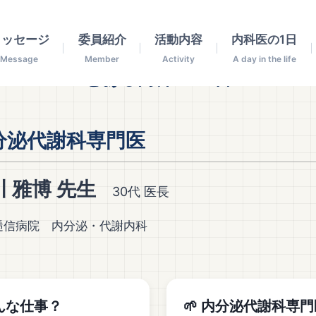
メッセージ
委員紹介
活動内容
内科医の1日
Message
Member
Activity
A day in the life
とある内科医の1日
分泌代謝科専門医
川 雅博 先生
30代 医長
逓信病院 内分泌・代謝内科
んな仕事？
🌱 内分泌代謝科専門