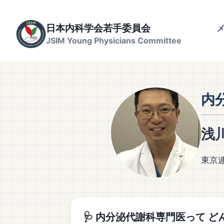
内
容
日本内科学会若手委員会
を
JSIM Young Physicians Committee
ス
キ
ッ
プ
内
浅
東京
🩺 内分泌代謝科専門医って ど